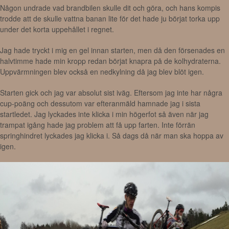
Någon undrade vad brandbilen skulle dit och göra, och hans kompis
trodde att de skulle vattna banan lite för det hade ju börjat torka upp
under det korta uppehållet i regnet.
Jag hade tryckt i mig en gel innan starten, men då den försenades en
halvtimme hade min kropp redan börjat knapra på de kolhydraterna.
Uppvärmningen blev också en nedkylning då jag blev blöt igen.
Starten gick och jag var absolut sist iväg. Eftersom jag inte har några
cup-poäng och dessutom var efteranmäld hamnade jag i sista
startledet. Jag lyckades inte klicka i min högerfot så även när jag
trampat igång hade jag problem att få upp farten. Inte förrän
springhindret lyckades jag klicka i. Så dags då när man ska hoppa av
igen.