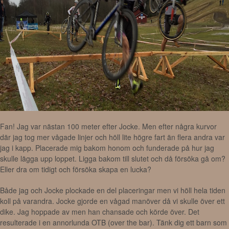
Fan! Jag var nästan 100 meter efter Jocke. Men efter några kurvor
där jag tog mer vågade linjer och höll lite högre fart än flera andra var
jag i kapp. Placerade mig bakom honom och funderade på hur jag
skulle lägga upp loppet. Ligga bakom till slutet och då försöka gå om?
Eller dra om tidigt och försöka skapa en lucka?
Både jag och Jocke plockade en del placeringar men vi höll hela tiden
koll på varandra. Jocke gjorde en vågad manöver då vi skulle över ett
dike. Jag hoppade av men han chansade och körde över. Det
resulterade i en annorlunda OTB (over the bar). Tänk dig ett barn som