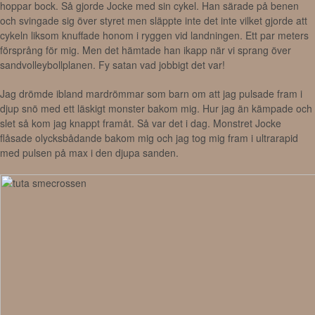
hoppar bock. Så gjorde Jocke med sin cykel. Han särade på benen
och svingade sig över styret men släppte inte det inte vilket gjorde att
cykeln liksom knuffade honom i ryggen vid landningen. Ett par meters
försprång för mig. Men det hämtade han ikapp när vi sprang över
sandvolleybollplanen. Fy satan vad jobbigt det var!
Jag drömde ibland mardrömmar som barn om att jag pulsade fram i
djup snö med ett läskigt monster bakom mig. Hur jag än kämpade och
slet så kom jag knappt framåt. Så var det i dag. Monstret Jocke
flåsade olycksbådande bakom mig och jag tog mig fram i ultrarapid
med pulsen på max i den djupa sanden.