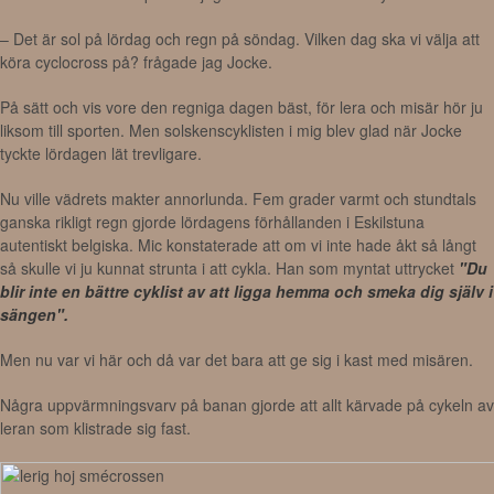
– Det är sol på lördag och regn på söndag. Vilken dag ska vi välja att
köra cyclocross på? frågade jag Jocke.
På sätt och vis vore den regniga dagen bäst, för lera och misär hör ju
liksom till sporten. Men solskenscyklisten i mig blev glad när Jocke
tyckte lördagen lät trevligare.
Nu ville vädrets makter annorlunda. Fem grader varmt och stundtals
ganska rikligt regn gjorde lördagens förhållanden i Eskilstuna
autentiskt belgiska. Mic konstaterade att om vi inte hade åkt så långt
så skulle vi ju kunnat strunta i att cykla. Han som myntat uttrycket
"Du
blir inte en bättre cyklist av att ligga hemma och smeka dig själv i
sängen".
Men nu var vi här och då var det bara att ge sig i kast med misären.
Några uppvärmningsvarv på banan gjorde att allt kärvade på cykeln av
leran som klistrade sig fast.