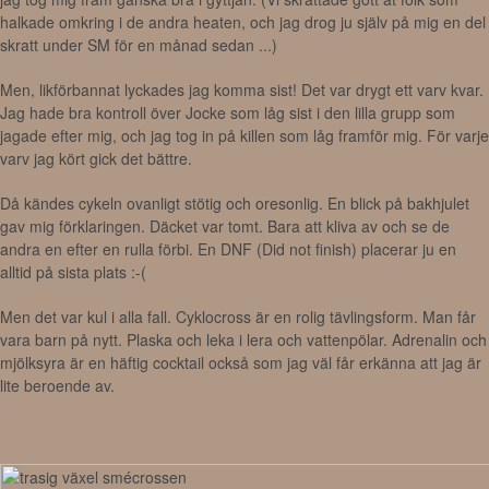
halkade omkring i de andra heaten, och jag drog ju själv på mig en del
skratt under SM för en månad sedan ...)
Men, likförbannat lyckades jag komma sist! Det var drygt ett varv kvar.
Jag hade bra kontroll över Jocke som låg sist i den lilla grupp som
jagade efter mig, och jag tog in på killen som låg framför mig. För varje
varv jag kört gick det bättre.
Då kändes cykeln ovanligt stötig och oresonlig. En blick på bakhjulet
gav mig förklaringen. Däcket var tomt. Bara att kliva av och se de
andra en efter en rulla förbi. En DNF (Did not finish) placerar ju en
alltid på sista plats :-(
Men det var kul i alla fall. Cyklocross är en rolig tävlingsform. Man får
vara barn på nytt. Plaska och leka i lera och vattenpölar. Adrenalin och
mjölksyra är en häftig cocktail också som jag väl får erkänna att jag är
lite beroende av.