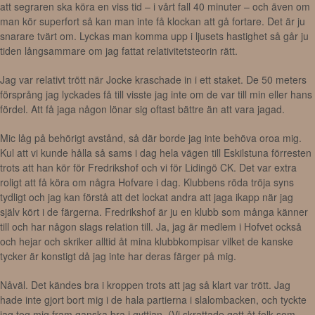
att segraren ska köra en viss tid – i vårt fall 40 minuter – och även om
man kör superfort så kan man inte få klockan att gå fortare. Det är ju
snarare tvärt om. Lyckas man komma upp i ljusets hastighet så går ju
tiden långsammare om jag fattat relativitetsteorin rätt.
Jag var relativt trött när Jocke kraschade in i ett staket. De 50 meters
försprång jag lyckades få till visste jag inte om de var till min eller hans
fördel. Att få jaga någon lönar sig oftast bättre än att vara jagad.
Mic låg på behörigt avstånd, så där borde jag inte behöva oroa mig.
Kul att vi kunde hålla så sams i dag hela vägen till Eskilstuna förresten
trots att han kör för Fredrikshof och vi för Lidingö CK. Det var extra
roligt att få köra om några Hofvare i dag. Klubbens röda tröja syns
tydligt och jag kan förstå att det lockat andra att jaga ikapp när jag
själv kört i de färgerna. Fredrikshof är ju en klubb som många känner
till och har någon slags relation till. Ja, jag är medlem i Hofvet också
och hejar och skriker alltid åt mina klubbkompisar vilket de kanske
tycker är konstigt då jag inte har deras färger på mig.
Nåväl. Det kändes bra i kroppen trots att jag så klart var trött. Jag
hade inte gjort bort mig i de hala partierna i slalombacken, och tyckte
jag tog mig fram ganska bra i gyttjan. (Vi skrattade gott åt folk som