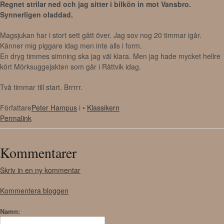
Regnet strilar ned och jag sitter i bilkön in mot Vansbro.
Synnerligen oladdad.
Magsjukan har i stort sett gått över. Jag sov nog 20 timmar igår.
Känner mig piggare idag men inte alls i form.
En dryg timmes simning ska jag väl klara. Men jag hade mycket hellre
kört Mörksuggejakten som går i Rättvik idag.
Två timmar till start. Brrrrr.
Författare
Peter Hampus
i •
Klassikern
Permalink
Kommentarer
Skriv in en ny kommentar
Kommentera bloggen
Namn: