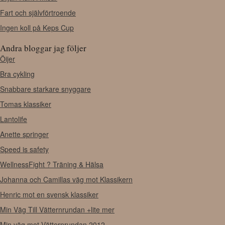
Fart och självförtroende
Ingen koll på Keps Cup
Andra bloggar jag följer
Öijer
Bra cykling
Snabbare starkare snyggare
Tomas klassiker
Lantolife
Anette springer
Speed is safety
WellnessFight ? Träning & Hälsa
Johanna och Camillas väg mot Klassikern
Henric mot en svensk klassiker
Min Väg Till Vätternrundan +lite mer
Min väg mot Vätternrundan 2012