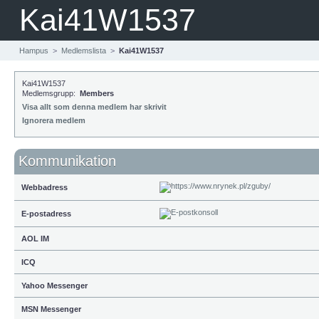
Kai41W1537
Hampus
>
Medlemslista
>
Kai41W1537
Kai41W1537
Medlemsgrupp:
Members
Visa allt som denna medlem har skrivit
Ignorera medlem
Kommunikation
Webbadress
E-postadress
AOL IM
ICQ
Yahoo Messenger
MSN Messenger