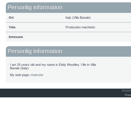
Personlig information
Ort
Italy (Villa Banale)
Yrke
Production machinist
Intressen
Personlig information
I am 26 years old and my name is Eddy Woodley. I life in Villa
Banale (Italy).
My web page
chattrube
Skripte
Powe