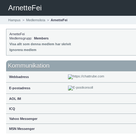
ArnetteFei
Hampus
>
Medlemslista
>
ArnetteFei
ArnetteFei
Medlemsgrupp:
Members
Visa allt som denna medlem har skrivit
Ignorera medlem
Kommunikation
Webbadress
E-postadress
AOL IM
ICQ
Yahoo Messenger
MSN Messenger