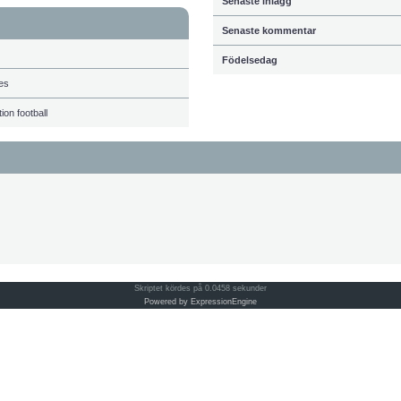
Senaste inlägg
Senaste kommentar
Födelsedag
ies
ion football
Skriptet kördes på 0.0458 sekunder
Powered by ExpressionEngine