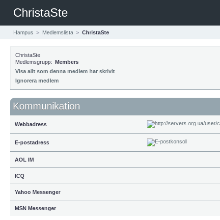
ChristaSte
Hampus
>
Medlemslista
>
ChristaSte
ChristaSte
Medlemsgrupp:
Members
Visa allt som denna medlem har skrivit
Ignorera medlem
Kommunikation
Webbadress
E-postadress
AOL IM
ICQ
Yahoo Messenger
MSN Messenger