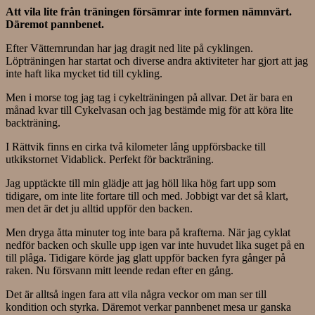
Att vila lite från träningen försämrar inte formen nämnvärt.
Däremot pannbenet.
Efter Vätternrundan har jag dragit ned lite på cyklingen.
Löpträningen har startat och diverse andra aktiviteter har gjort att jag
inte haft lika mycket tid till cykling.
Men i morse tog jag tag i cykelträningen på allvar. Det är bara en
månad kvar till Cykelvasan och jag bestämde mig för att köra lite
backträning.
I Rättvik finns en cirka två kilometer lång uppförsbacke till
utkikstornet Vidablick. Perfekt för backträning.
Jag upptäckte till min glädje att jag höll lika hög fart upp som
tidigare, om inte lite fortare till och med. Jobbigt var det så klart,
men det är det ju alltid uppför den backen.
Men dryga åtta minuter tog inte bara på krafterna. När jag cyklat
nedför backen och skulle upp igen var inte huvudet lika suget på en
till plåga. Tidigare körde jag glatt uppför backen fyra gånger på
raken. Nu försvann mitt leende redan efter en gång.
Det är alltså ingen fara att vila några veckor om man ser till
kondition och styrka. Däremot verkar pannbenet mesa ur ganska