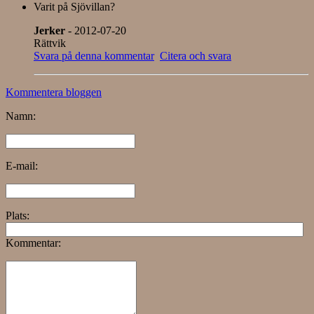
Varit på Sjövillan?
Jerker
- 2012-07-20
Rättvik
Svara på denna kommentar
Citera och svara
Kommentera bloggen
Namn:
E-mail:
Plats:
Kommentar: