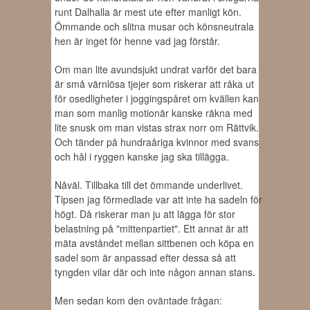
runt Dalhalla är mest ute efter manligt kön.
Ömmande och slitna musar och könsneutrala
hen är inget för henne vad jag förstår.
Om man lite avundsjukt undrat varför det bara
är små värnlösa tjejer som riskerar att råka ut
för osedligheter i joggingspåret om kvällen kan
man som manlig motionär kanske räkna med
lite snusk om man vistas strax norr om Rättvik.
Och tänder på hundraåriga kvinnor med svans
och hål i ryggen kanske jag ska tillägga.
Nåväl. Tillbaka till det ömmande underlivet.
Tipsen jag förmedlade var att inte ha sadeln för
högt. Då riskerar man ju att lägga för stor
belastning på "mittenpartiet". Ett annat är att
mäta avståndet mellan sittbenen och köpa en
sadel som är anpassad efter dessa så att
tyngden vilar där och inte någon annan stans.
Men sedan kom den oväntade frågan: