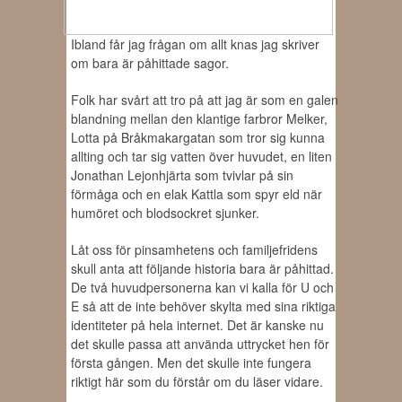
Ibland får jag frågan om allt knas jag skriver
om bara är påhittade sagor.
Folk har svårt att tro på att jag är som en galen
blandning mellan den klantige farbror Melker,
Lotta på Bråkmakargatan som tror sig kunna
allting och tar sig vatten över huvudet, en liten
Jonathan Lejonhjärta som tvivlar på sin
förmåga och en elak Kattla som spyr eld när
humöret och blodsockret sjunker.
Låt oss för pinsamhetens och familjefridens
skull anta att följande historia bara är påhittad.
De två huvudpersonerna kan vi kalla för U och
E så att de inte behöver skylta med sina riktiga
identiteter på hela internet. Det är kanske nu
det skulle passa att använda uttrycket hen för
första gången. Men det skulle inte fungera
riktigt här som du förstår om du läser vidare.