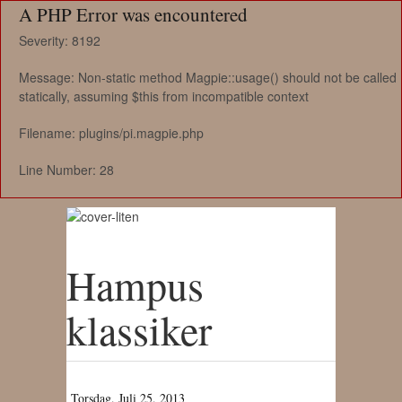
A PHP Error was encountered
Severity: 8192
Message: Non-static method Magpie::usage() should not be called
statically, assuming $this from incompatible context
Filename: plugins/pi.magpie.php
Line Number: 28
Hampus
klassiker
Torsdag, Juli 25, 2013