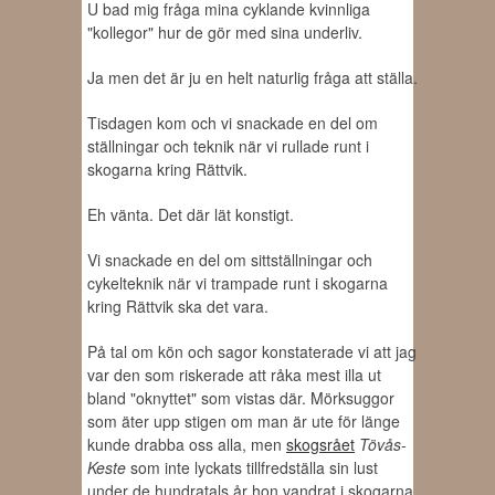
U bad mig fråga mina cyklande kvinnliga
"kollegor" hur de gör med sina underliv.
Ja men det är ju en helt naturlig fråga att ställa.
Tisdagen kom och vi snackade en del om
ställningar och teknik när vi rullade runt i
skogarna kring Rättvik.
Eh vänta. Det där lät konstigt.
Vi snackade en del om sittställningar och
cykelteknik när vi trampade runt i skogarna
kring Rättvik ska det vara.
På tal om kön och sagor konstaterade vi att jag
var den som riskerade att råka mest illa ut
bland "oknyttet" som vistas där. Mörksuggor
som äter upp stigen om man är ute för länge
kunde drabba oss alla, men
skogsrået
Tövås-
Keste
som inte lyckats tillfredställa sin lust
under de hundratals år hon vandrat i skogarna