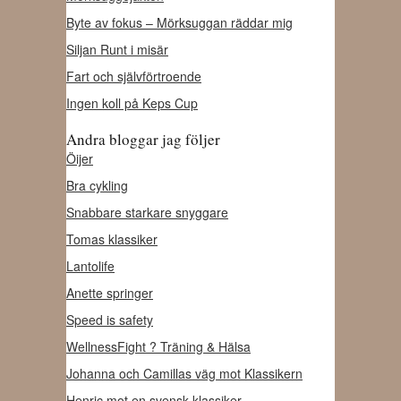
Byte av fokus – Mörksuggan räddar mig
Siljan Runt i misär
Fart och självförtroende
Ingen koll på Keps Cup
Andra bloggar jag följer
Öijer
Bra cykling
Snabbare starkare snyggare
Tomas klassiker
Lantolife
Anette springer
Speed is safety
WellnessFight ? Träning & Hälsa
Johanna och Camillas väg mot Klassikern
Henric mot en svensk klassiker