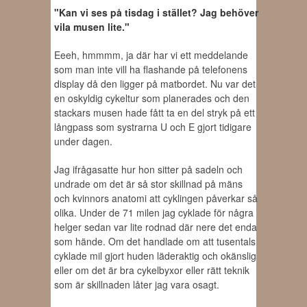
"Kan vi ses på tisdag i stället? Jag behöver
vila musen lite."
Eeeh, hmmmm, ja där har vi ett meddelande
som man inte vill ha flashande på telefonens
display då den ligger på matbordet. Nu var det
en oskyldig cykeltur som planerades och den
stackars musen hade fått ta en del stryk på ett
långpass som systrarna U och E gjort tidigare
under dagen.
Jag ifrågasatte hur hon sitter på sadeln och
undrade om det är så stor skillnad på mäns
och kvinnors anatomi att cyklingen påverkar så
olika. Under de 71 milen jag cyklade för några
helger sedan var lite rodnad där nere det enda
som hände. Om det handlade om att tusentals
cyklade mil gjort huden läderaktig och okänslig
eller om det är bra cykelbyxor eller rätt teknik
som är skillnaden låter jag vara osagt.